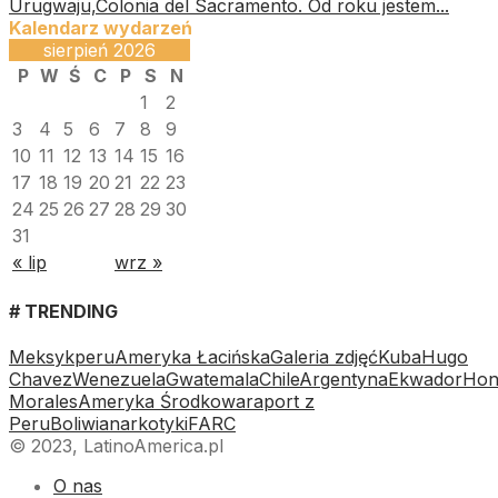
Urugwaju,Colonia del Sacramento. Od roku jestem...
Kalendarz wydarzeń
sierpień 2026
P
W
Ś
C
P
S
N
1
2
3
4
5
6
7
8
9
10
11
12
13
14
15
16
17
18
19
20
21
22
23
24
25
26
27
28
29
30
31
« lip
wrz »
# TRENDING
Meksyk
peru
Ameryka Łacińska
Galeria zdjęć
Kuba
Hugo
Chavez
Wenezuela
Gwatemala
Chile
Argentyna
Ekwador
Hon
Morales
Ameryka Środkowa
raport z
Peru
Boliwia
narkotyki
FARC
© 2023, LatinoAmerica.pl
O nas