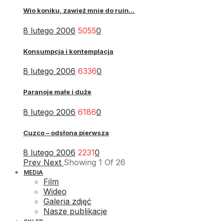
Wio koniku, zawieź mnie do ruin...
8 lutego 2006
5055
0
Konsumpcja i kontemplacja
8 lutego 2006
6336
0
Paranoje małe i duże
8 lutego 2006
6186
0
Cuzco – odsłona pierwsza
8 lutego 2006
2231
0
Prev
Next
Showing
1
Of
26
MEDIA
Film
Wideo
Galeria zdjęć
Nasze publikacje