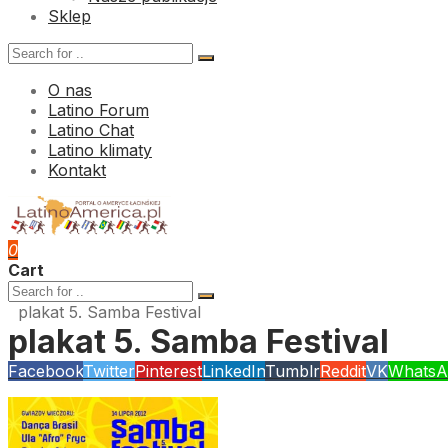
Sklep
O nas
Latino Forum
Latino Chat
Latino klimaty
Kontakt
0
Cart
plakat 5. Samba Festival
plakat 5. Samba Festival
Facebook
Twitter
Pinterest
LinkedIn
Tumblr
Reddit
VK
WhatsA