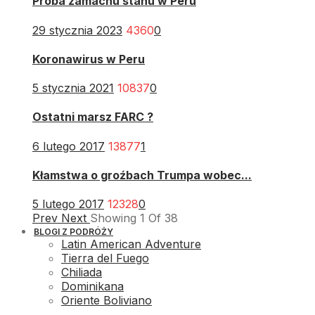
Próba zamachu stanu w Peru
29 stycznia 2023
4360
0
Koronawirus w Peru
5 stycznia 2021
10837
0
Ostatni marsz FARC ?
6 lutego 2017
13877
1
Kłamstwa o groźbach Trumpa wobec...
5 lutego 2017
12328
0
Prev
Next
Showing
1
Of
38
BLOGI Z PODRÓŻY
Latin American Adventure
Tierra del Fuego
Chiliada
Dominikana
Oriente Boliviano