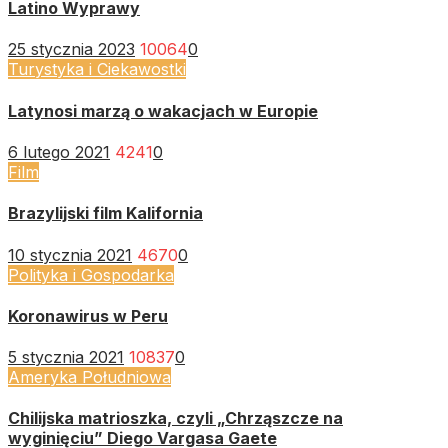
Latino Wyprawy
25 stycznia 2023
10064
0
Turystyka i Ciekawostki
Latynosi marzą o wakacjach w Europie
6 lutego 2021
4241
0
Film
Brazylijski film Kalifornia
10 stycznia 2021
4670
0
Polityka i Gospodarka
Koronawirus w Peru
5 stycznia 2021
10837
0
Ameryka Południowa
Chilijska matrioszka, czyli „Chrząszcze na
wyginięciu” Diego Vargasa Gaete