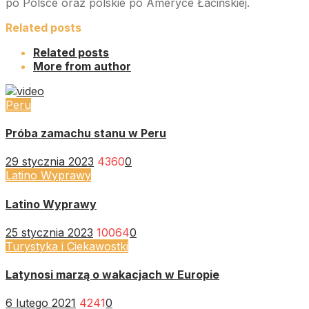
po Polsce oraz polskie po Ameryce Łacińskiej.
Related posts
Related posts
More from author
Peru
Próba zamachu stanu w Peru
29 stycznia 2023
4360
0
Latino Wyprawy
Latino Wyprawy
25 stycznia 2023
10064
0
Turystyka i Ciekawostki
Latynosi marzą o wakacjach w Europie
6 lutego 2021
4241
0