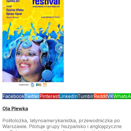
Facebook
Twitter
Pinterest
LinkedIn
Tumblr
Reddit
VK
WhatsA
Ola Plewka
Politolożka, latynoamerykanistka, przewodniczka po
Warszawie. Pilotuje grupy hiszpańsko i anglojęzyczne