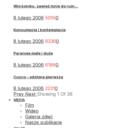
Wio koniku, zawieź mnie do ruin...
8 lutego 2006
5055
0
Konsumpcja i kontemplacja
8 lutego 2006
6336
0
Paranoje małe i duże
8 lutego 2006
6186
0
Cuzco – odsłona pierwsza
8 lutego 2006
2231
0
Prev
Next
Showing
1
Of
26
MEDIA
Film
Wideo
Galeria zdjęć
Nasze publikacje