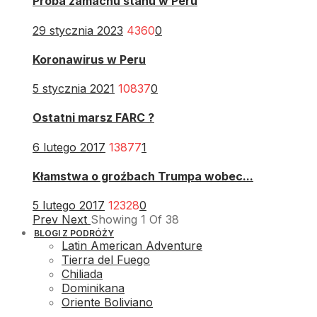
Próba zamachu stanu w Peru
29 stycznia 2023
4360
0
Koronawirus w Peru
5 stycznia 2021
10837
0
Ostatni marsz FARC ?
6 lutego 2017
13877
1
Kłamstwa o groźbach Trumpa wobec...
5 lutego 2017
12328
0
Prev
Next
Showing
1
Of
38
BLOGI Z PODRÓŻY
Latin American Adventure
Tierra del Fuego
Chiliada
Dominikana
Oriente Boliviano