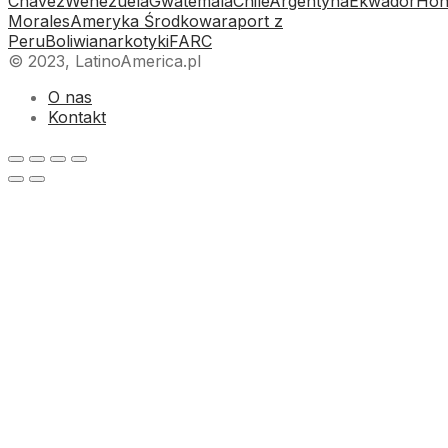
Chavez
Wenezuela
Gwatemala
Chile
Argentyna
Ekwador
Hon
Morales
Ameryka Środkowa
raport z
Peru
Boliwia
narkotyki
FARC
© 2023, LatinoAmerica.pl
O nas
Kontakt