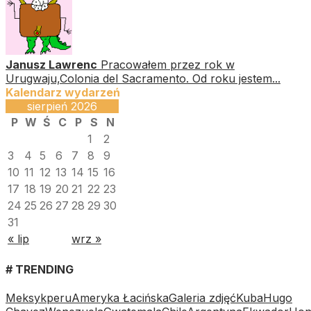
Janusz Lawrenc
Pracowałem przez rok w
Urugwaju,Colonia del Sacramento. Od roku jestem...
Kalendarz wydarzeń
sierpień 2026
P
W
Ś
C
P
S
N
1
2
3
4
5
6
7
8
9
10
11
12
13
14
15
16
17
18
19
20
21
22
23
24
25
26
27
28
29
30
31
« lip
wrz »
# TRENDING
Meksyk
peru
Ameryka Łacińska
Galeria zdjęć
Kuba
Hugo