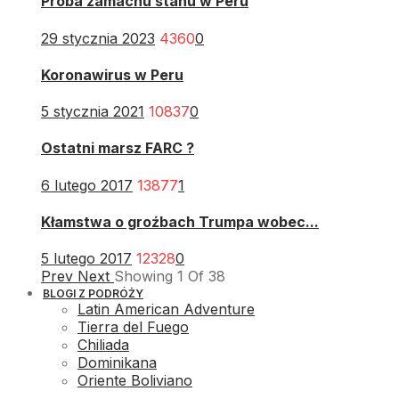
Próba zamachu stanu w Peru
29 stycznia 2023
4360
0
Koronawirus w Peru
5 stycznia 2021
10837
0
Ostatni marsz FARC ?
6 lutego 2017
13877
1
Kłamstwa o groźbach Trumpa wobec...
5 lutego 2017
12328
0
Prev
Next
Showing
1
Of
38
BLOGI Z PODRÓŻY
Latin American Adventure
Tierra del Fuego
Chiliada
Dominikana
Oriente Boliviano