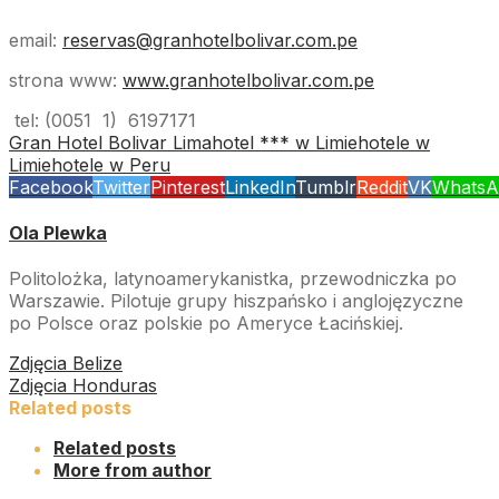
email:
reservas@granhotelbolivar.com.pe
strona www:
www.granhotelbolivar.com.pe
tel: (0051 1) 6197171 ‎
Gran Hotel Bolivar Lima
hotel *** w Limie
hotele w
Limie
hotele w Peru
Facebook
Twitter
Pinterest
LinkedIn
Tumblr
Reddit
VK
WhatsA
Ola Plewka
Politolożka, latynoamerykanistka, przewodniczka po
Warszawie. Pilotuje grupy hiszpańsko i anglojęzyczne
po Polsce oraz polskie po Ameryce Łacińskiej.
Zdjęcia Belize
Zdjęcia Honduras
Related posts
Related posts
More from author