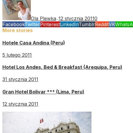
Ola Plewka
12 stycznia 2011
0
—
Facebook
Twitter
Pinterest
LinkedIn
Tumblr
Reddit
VK
WhatsA
More stories
Hotele Casa Andina (Peru)
5 lutego 2011
Hotel Los Andes, Bed & Breakfast (Arequipa, Peru)
31 stycznia 2011
Gran Hotel Bolivar *** (Lima, Peru)
12 stycznia 2011