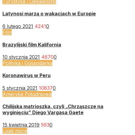
Turystyka i Ciekawostki
Latynosi marzą o wakacjach w Europie
6 lutego 2021
4241
0
Film
Brazylijski film Kalifornia
10 stycznia 2021
4670
0
Polityka i Gospodarka
Koronawirus w Peru
5 stycznia 2021
10837
0
Ameryka Południowa
Chilijska matrioszka, czyli „Chrząszcze na
wyginięciu” Diego Vargasa Gaete
15 kwietnia 2019
563
0
Load more