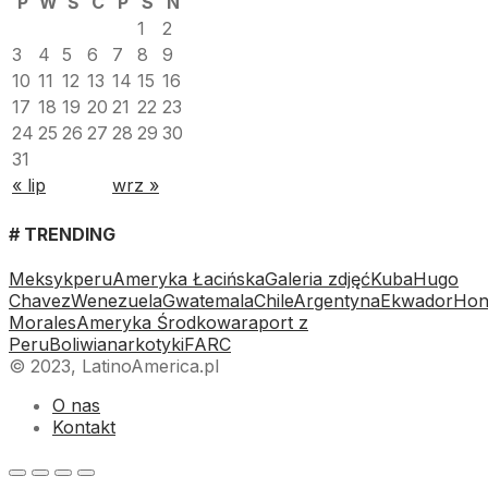
P
W
Ś
C
P
S
N
1
2
3
4
5
6
7
8
9
10
11
12
13
14
15
16
17
18
19
20
21
22
23
24
25
26
27
28
29
30
31
« lip
wrz »
# TRENDING
Meksyk
peru
Ameryka Łacińska
Galeria zdjęć
Kuba
Hugo
Chavez
Wenezuela
Gwatemala
Chile
Argentyna
Ekwador
Hon
Morales
Ameryka Środkowa
raport z
Peru
Boliwia
narkotyki
FARC
© 2023, LatinoAmerica.pl
O nas
Kontakt