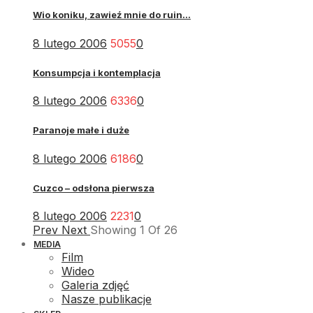
Wio koniku, zawieź mnie do ruin...
8 lutego 2006
5055
0
Konsumpcja i kontemplacja
8 lutego 2006
6336
0
Paranoje małe i duże
8 lutego 2006
6186
0
Cuzco – odsłona pierwsza
8 lutego 2006
2231
0
Prev
Next
Showing
1
Of
26
MEDIA
Film
Wideo
Galeria zdjęć
Nasze publikacje