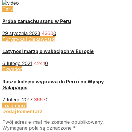
Peru
Próba zamachu stanu w Peru
29 stycznia 2023
4360
0
Turystyka i Ciekawostki
Latynosi marzą o wakacjach w Europie
6 lutego 2021
4241
0
Ekwador
Rusza kolejna wyprawa do Peru i na Wyspy
Galapagos
7 lutego 2017
3667
0
Load more
Dodaj komentarz
Twój adres e-mail nie zostanie opublikowany.
Wymagane pola są oznaczone
*