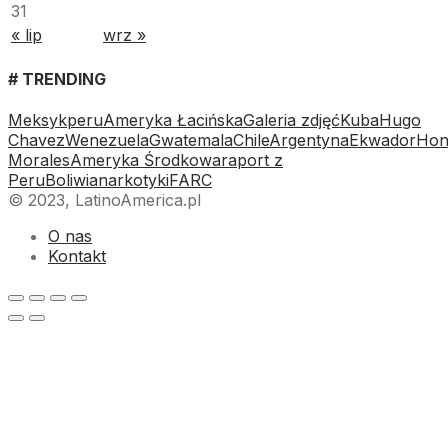
31
« lip
wrz »
# TRENDING
Meksyk
peru
Ameryka Łacińska
Galeria zdjęć
Kuba
Hugo
Chavez
Wenezuela
Gwatemala
Chile
Argentyna
Ekwador
Hon
Morales
Ameryka Środkowa
raport z
Peru
Boliwia
narkotyki
FARC
© 2023, LatinoAmerica.pl
O nas
Kontakt