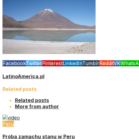
Facebook
Twitter
Pinterest
LinkedIn
Tumblr
Reddit
VK
WhatsA
LatinoAmerica.pl
Related posts
Related posts
More from author
Peru
Próba zamachu stanu w Peru