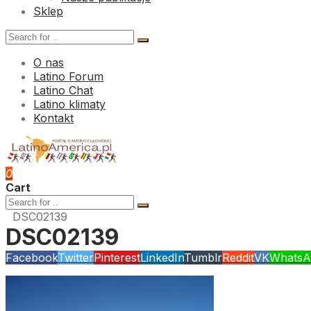
Sklep
O nas
Latino Forum
Latino Chat
Latino klimaty
Kontakt
0
Cart
DSC02139
DSC02139
Facebook
Twitter
Pinterest
LinkedIn
Tumblr
Reddit
VK
WhatsA