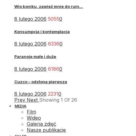
Wio koniku, zawieź mnie do ruin...
8 lutego 2006
5055
0
Konsumpcja i kontemplacja
8 lutego 2006
6336
0
Paranoje małe i duże
8 lutego 2006
6186
0
Cuzco – odsłona pierwsza
8 lutego 2006
2231
0
Prev
Next
Showing
1
Of
26
MEDIA
Film
Wideo
Galeria zdjęć
Nasze publikacje