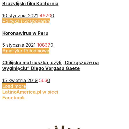
Brazylijski film Kalifornia
10 stycznia 2021
4670
0
Polityka i Gospodarka
Koronawirus w Peru
5 stycznia 2021
10837
0
Ameryka Południowa
Chilijska matrioszka, czyli „Chrząszcze na
wyginięciu” Diego Vargasa Gaete
15 kwietnia 2019
563
0
Load more
LatinoAmerica.pl w sieci
Facebook