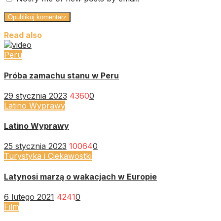
Read also
Peru
Próba zamachu stanu w Peru
29 stycznia 2023
4360
0
Latino Wyprawy
Latino Wyprawy
25 stycznia 2023
10064
0
Turystyka i Ciekawostki
Latynosi marzą o wakacjach w Europie
6 lutego 2021
4241
0
Film