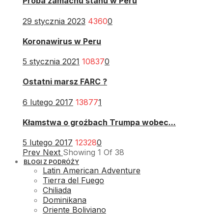
Próba zamachu stanu w Peru
29 stycznia 2023
4360
0
Koronawirus w Peru
5 stycznia 2021
10837
0
Ostatni marsz FARC ?
6 lutego 2017
13877
1
Kłamstwa o groźbach Trumpa wobec...
5 lutego 2017
12328
0
Prev
Next
Showing
1
Of
38
BLOGI Z PODRÓŻY
Latin American Adventure
Tierra del Fuego
Chiliada
Dominikana
Oriente Boliviano