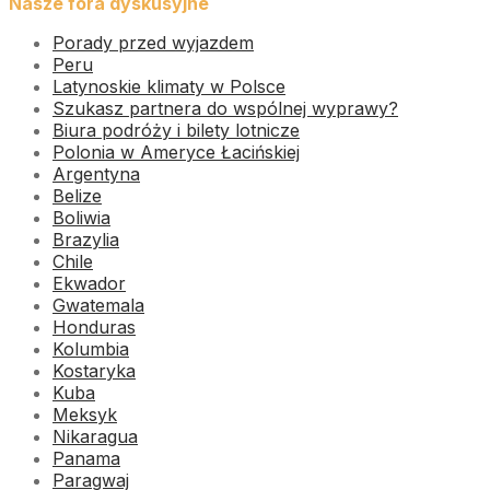
Nasze fora dyskusyjne
Porady przed wyjazdem
Peru
Latynoskie klimaty w Polsce
Szukasz partnera do wspólnej wyprawy?
Biura podróży i bilety lotnicze
Polonia w Ameryce Łacińskiej
Argentyna
Belize
Boliwia
Brazylia
Chile
Ekwador
Gwatemala
Honduras
Kolumbia
Kostaryka
Kuba
Meksyk
Nikaragua
Panama
Paragwaj