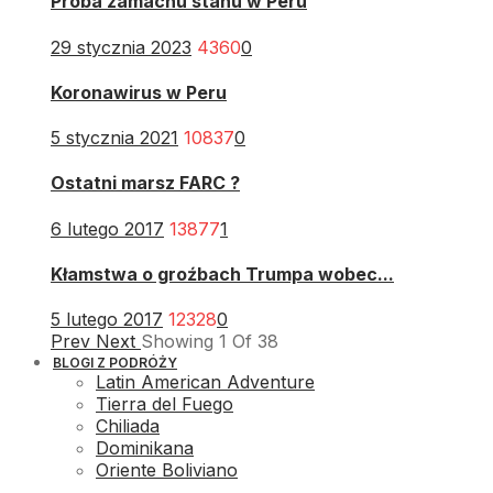
Próba zamachu stanu w Peru
29 stycznia 2023
4360
0
Koronawirus w Peru
5 stycznia 2021
10837
0
Ostatni marsz FARC ?
6 lutego 2017
13877
1
Kłamstwa o groźbach Trumpa wobec...
5 lutego 2017
12328
0
Prev
Next
Showing
1
Of
38
BLOGI Z PODRÓŻY
Latin American Adventure
Tierra del Fuego
Chiliada
Dominikana
Oriente Boliviano