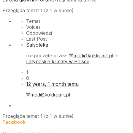
Przegląda temat 1 (z 1 w sumie)
Temat
Voices
Odpowiedzi
Last Post
Salsoteka
rozpoczęte przez:
mod@kokkoart.pl
in:
Latynoskie klimaty w Polsce
1
0
12 years, 1 month temu
mod@kokkoart.pl
Przegląda temat 1 (z 1 w sumie)
Facebook