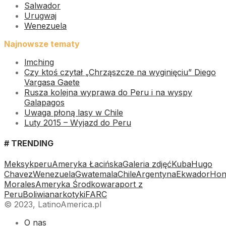
Salwador
Urugwaj
Wenezuela
Najnowsze tematy
lmching
Czy ktoś czytał „Chrząszcze na wyginięciu” Diego
Vargasa Gaete
Rusza kolejna wyprawa do Peru i na wyspy
Galapagos
Uwaga płoną lasy w Chile
Luty 2015 – Wyjazd do Peru
# TRENDING
Meksyk
peru
Ameryka Łacińska
Galeria zdjęć
Kuba
Hugo
Chavez
Wenezuela
Gwatemala
Chile
Argentyna
Ekwador
Hon
Morales
Ameryka Środkowa
raport z
Peru
Boliwia
narkotyki
FARC
© 2023, LatinoAmerica.pl
O nas