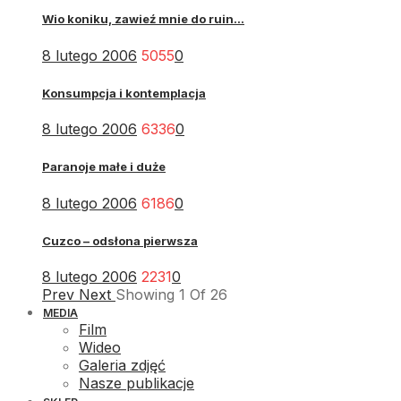
Wio koniku, zawieź mnie do ruin...
8 lutego 2006
5055
0
Konsumpcja i kontemplacja
8 lutego 2006
6336
0
Paranoje małe i duże
8 lutego 2006
6186
0
Cuzco – odsłona pierwsza
8 lutego 2006
2231
0
Prev
Next
Showing
1
Of
26
MEDIA
Film
Wideo
Galeria zdjęć
Nasze publikacje