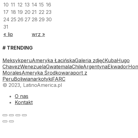
10
11
12
13
14
15
16
17
18
19
20
21
22
23
24
25
26
27
28
29
30
31
« lip
wrz »
# TRENDING
Meksyk
peru
Ameryka Łacińska
Galeria zdjęć
Kuba
Hugo
Chavez
Wenezuela
Gwatemala
Chile
Argentyna
Ekwador
Hon
Morales
Ameryka Środkowa
raport z
Peru
Boliwia
narkotyki
FARC
© 2023, LatinoAmerica.pl
O nas
Kontakt