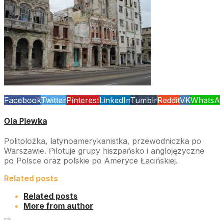
Facebook
Twitter
Pinterest
LinkedIn
Tumblr
Reddit
VK
WhatsA
Ola Plewka
Politolożka, latynoamerykanistka, przewodniczka po
Warszawie. Pilotuje grupy hiszpańsko i anglojęzyczne
po Polsce oraz polskie po Ameryce Łacińskiej.
Related posts
Related posts
More from author