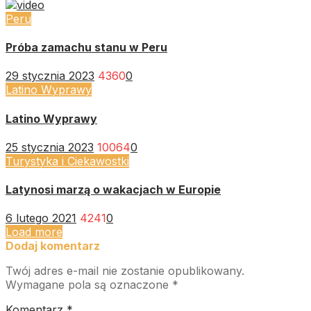
Peru
Próba zamachu stanu w Peru
29 stycznia 2023
4360
0
Latino Wyprawy
Latino Wyprawy
25 stycznia 2023
10064
0
Turystyka i Ciekawostki
Latynosi marzą o wakacjach w Europie
6 lutego 2021
4241
0
Load more
Dodaj komentarz
Twój adres e-mail nie zostanie opublikowany.
Wymagane pola są oznaczone
*
Komentarz
*