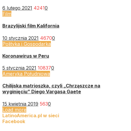
6 lutego 2021
4241
0
Film
Brazylijski film Kalifornia
10 stycznia 2021
4670
0
Polityka i Gospodarka
Koronawirus w Peru
5 stycznia 2021
10837
0
Ameryka Południowa
Chilijska matrioszka, czyli „Chrząszcze na
wyginięciu” Diego Vargasa Gaete
15 kwietnia 2019
563
0
Load more
LatinoAmerica.pl w sieci
Facebook