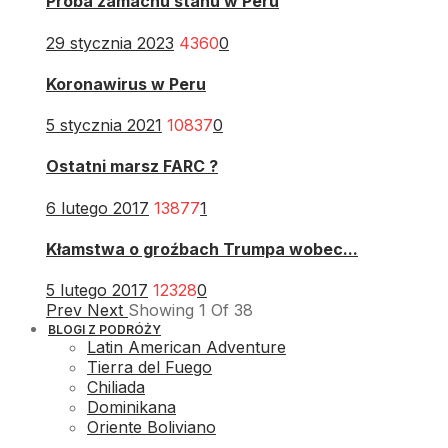
Próba zamachu stanu w Peru
29 stycznia 2023
4360
0
Koronawirus w Peru
5 stycznia 2021
10837
0
Ostatni marsz FARC ?
6 lutego 2017
13877
1
Kłamstwa o groźbach Trumpa wobec...
5 lutego 2017
12328
0
Prev
Next
Showing
1
Of
38
BLOGI Z PODRÓŻY
Latin American Adventure
Tierra del Fuego
Chiliada
Dominikana
Oriente Boliviano