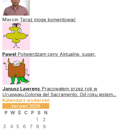
Marcin
Teraz mogę komentować
Pawel
Potwierdzam ceny Aktualne, super.
Janusz Lawrenc
Pracowałem przez rok w
Urugwaju,Colonia del Sacramento. Od roku jestem...
Kalendarz wydarzeń
sierpień 2026
P
W
Ś
C
P
S
N
1
2
3
4
5
6
7
8
9