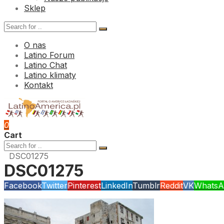
Sklep
O nas
Latino Forum
Latino Chat
Latino klimaty
Kontakt
0
Cart
DSC01275
DSC01275
Facebook
Twitter
Pinterest
LinkedIn
Tumblr
Reddit
VK
WhatsA