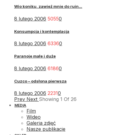
Wio koniku, zawieź mnie do ruin...
8 lutego 2006
5055
0
Konsumpcja i kontemplacja
8 lutego 2006
6336
0
Paranoje małe i duże
8 lutego 2006
6186
0
Cuzco – odsłona pierwsza
8 lutego 2006
2231
0
Prev
Next
Showing
1
Of
26
MEDIA
Film
Wideo
Galeria zdjęć
Nasze publikacje