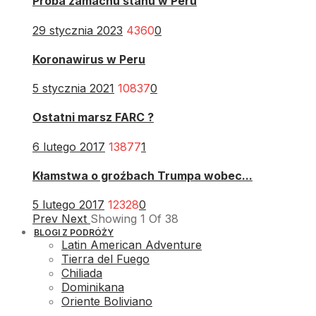
Próba zamachu stanu w Peru
29 stycznia 2023
4360
0
Koronawirus w Peru
5 stycznia 2021
10837
0
Ostatni marsz FARC ?
6 lutego 2017
13877
1
Kłamstwa o groźbach Trumpa wobec...
5 lutego 2017
12328
0
Prev
Next
Showing
1
Of
38
BLOGI Z PODRÓŻY
Latin American Adventure
Tierra del Fuego
Chiliada
Dominikana
Oriente Boliviano