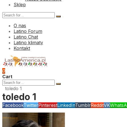
Sklep
O nas
Latino Forum
Latino Chat
Latino klimaty
Kontakt
0
Cart
toledo 1
toledo 1
Facebook
Twitter
Pinterest
LinkedIn
Tumblr
Reddit
VK
WhatsA