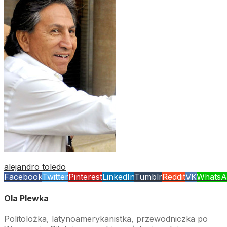
alejandro toledo
Facebook
Twitter
Pinterest
LinkedIn
Tumblr
Reddit
VK
WhatsA
Ola Plewka
Politolożka, latynoamerykanistka, przewodniczka po