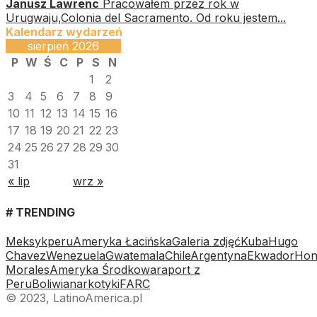
Janusz Lawrenc
Pracowałem przez rok w
Urugwaju,Colonia del Sacramento. Od roku jestem...
Kalendarz wydarzeń
sierpień 2026
P
W
Ś
C
P
S
N
1
2
3
4
5
6
7
8
9
10
11
12
13
14
15
16
17
18
19
20
21
22
23
24
25
26
27
28
29
30
31
« lip
wrz »
# TRENDING
Meksyk
peru
Ameryka Łacińska
Galeria zdjęć
Kuba
Hugo
Chavez
Wenezuela
Gwatemala
Chile
Argentyna
Ekwador
Hon
Morales
Ameryka Środkowa
raport z
Peru
Boliwia
narkotyki
FARC
© 2023, LatinoAmerica.pl