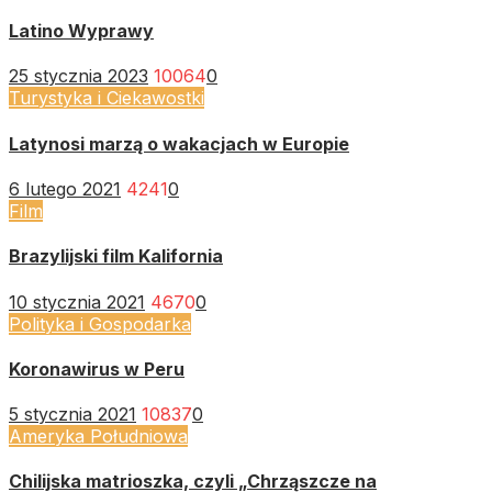
Latino Wyprawy
25 stycznia 2023
10064
0
Turystyka i Ciekawostki
Latynosi marzą o wakacjach w Europie
6 lutego 2021
4241
0
Film
Brazylijski film Kalifornia
10 stycznia 2021
4670
0
Polityka i Gospodarka
Koronawirus w Peru
5 stycznia 2021
10837
0
Ameryka Południowa
Chilijska matrioszka, czyli „Chrząszcze na