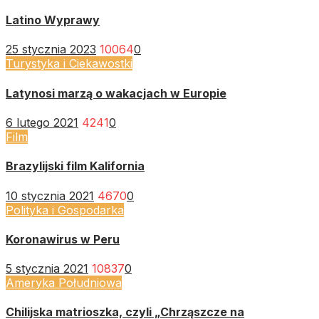
Latino Wyprawy
25 stycznia 2023
10064
0
Turystyka i Ciekawostki
Latynosi marzą o wakacjach w Europie
6 lutego 2021
4241
0
Film
Brazylijski film Kalifornia
10 stycznia 2021
4670
0
Polityka i Gospodarka
Koronawirus w Peru
5 stycznia 2021
10837
0
Ameryka Południowa
Chilijska matrioszka, czyli „Chrząszcze na