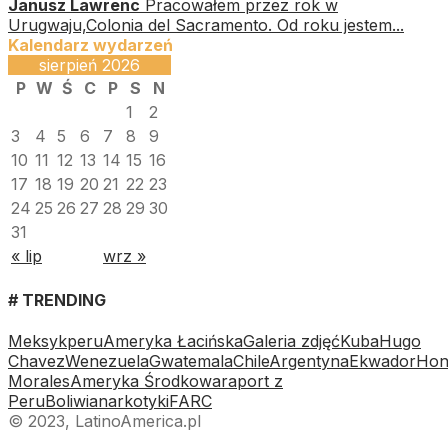
Janusz Lawrenc
Pracowałem przez rok w
Urugwaju,Colonia del Sacramento. Od roku jestem...
Kalendarz wydarzeń
sierpień 2026
P
W
Ś
C
P
S
N
1
2
3
4
5
6
7
8
9
10
11
12
13
14
15
16
17
18
19
20
21
22
23
24
25
26
27
28
29
30
31
« lip
wrz »
# TRENDING
Meksyk
peru
Ameryka Łacińska
Galeria zdjęć
Kuba
Hugo
Chavez
Wenezuela
Gwatemala
Chile
Argentyna
Ekwador
Hon
Morales
Ameryka Środkowa
raport z
Peru
Boliwia
narkotyki
FARC
© 2023, LatinoAmerica.pl