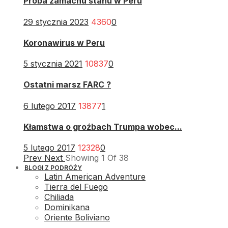
Próba zamachu stanu w Peru
29 stycznia 2023
4360
0
Koronawirus w Peru
5 stycznia 2021
10837
0
Ostatni marsz FARC ?
6 lutego 2017
13877
1
Kłamstwa o groźbach Trumpa wobec...
5 lutego 2017
12328
0
Prev
Next
Showing
1
Of
38
BLOGI Z PODRÓŻY
Latin American Adventure
Tierra del Fuego
Chiliada
Dominikana
Oriente Boliviano