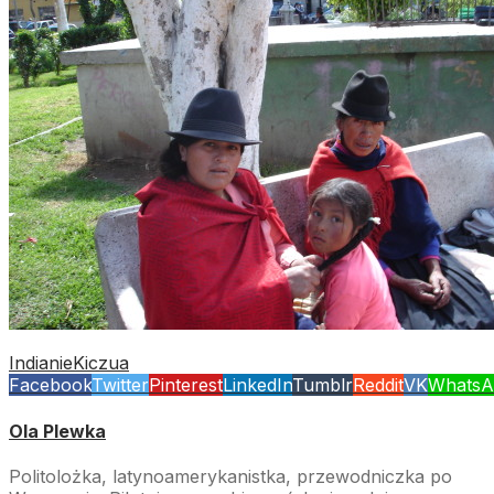
Indianie
Kiczua
Facebook
Twitter
Pinterest
LinkedIn
Tumblr
Reddit
VK
WhatsA
Ola Plewka
Politolożka, latynoamerykanistka, przewodniczka po