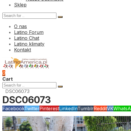
Sklep
O nas
Latino Forum
Latino Chat
Latino klimaty
Kontakt
0
Cart
DSC06073
DSC06073
Facebook
Twitter
Pinterest
LinkedIn
Tumblr
Reddit
VK
WhatsA