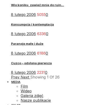
Wio koniku, zawieź mnie do ruin...
8 lutego 2006
5055
0
Konsumpcja i kontemplacja
8 lutego 2006
6336
0
Paranoje małe i duże
8 lutego 2006
6186
0
Cuzco – odsłona pierwsza
8 lutego 2006
2231
0
Prev
Next
Showing
1
Of
26
MEDIA
Film
Wideo
Galeria zdjęć
Nasze publikacje