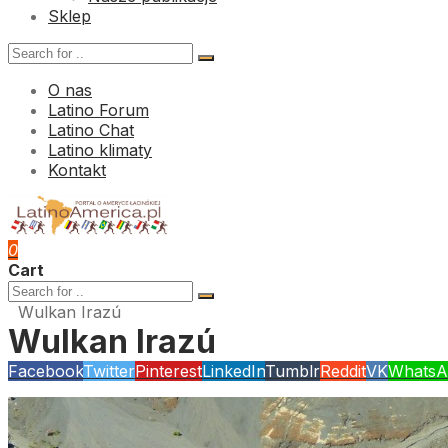
Sklep
O nas
Latino Forum
Latino Chat
Latino klimaty
Kontakt
0
Cart
Wulkan Irazú
Wulkan Irazú
Facebook
Twitter
Pinterest
LinkedIn
Tumblr
Reddit
VK
WhatsA