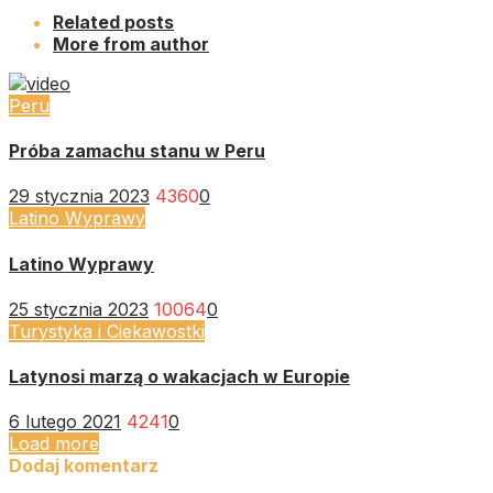
Related posts
More from author
Peru
Próba zamachu stanu w Peru
29 stycznia 2023
4360
0
Latino Wyprawy
Latino Wyprawy
25 stycznia 2023
10064
0
Turystyka i Ciekawostki
Latynosi marzą o wakacjach w Europie
6 lutego 2021
4241
0
Load more
Dodaj komentarz