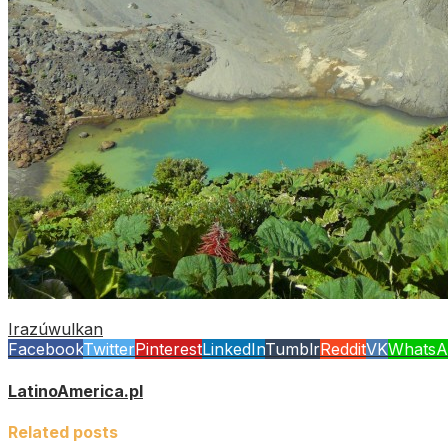
Irazú
wulkan
Facebook
Twitter
Pinterest
LinkedIn
Tumblr
Reddit
VK
WhatsA
LatinoAmerica.pl
Related posts