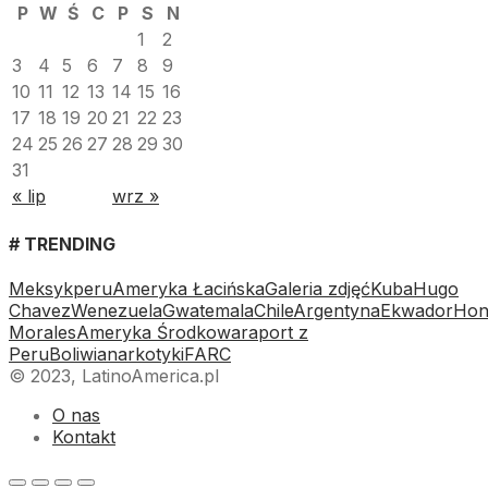
P
W
Ś
C
P
S
N
1
2
3
4
5
6
7
8
9
10
11
12
13
14
15
16
17
18
19
20
21
22
23
24
25
26
27
28
29
30
31
« lip
wrz »
# TRENDING
Meksyk
peru
Ameryka Łacińska
Galeria zdjęć
Kuba
Hugo
Chavez
Wenezuela
Gwatemala
Chile
Argentyna
Ekwador
Hon
Morales
Ameryka Środkowa
raport z
Peru
Boliwia
narkotyki
FARC
© 2023, LatinoAmerica.pl
O nas
Kontakt