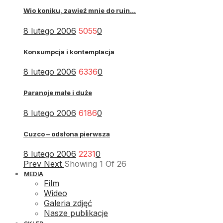
Wio koniku, zawieź mnie do ruin...
8 lutego 2006
5055
0
Konsumpcja i kontemplacja
8 lutego 2006
6336
0
Paranoje małe i duże
8 lutego 2006
6186
0
Cuzco – odsłona pierwsza
8 lutego 2006
2231
0
Prev
Next
Showing
1
Of
26
MEDIA
Film
Wideo
Galeria zdjęć
Nasze publikacje