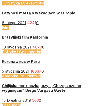
Turystyka i Ciekawostki
Latynosi marzą o wakacjach w Europie
6 lutego 2021
4241
0
Film
Brazylijski film Kalifornia
10 stycznia 2021
4670
0
Polityka i Gospodarka
Koronawirus w Peru
5 stycznia 2021
10837
0
Ameryka Południowa
Chilijska matrioszka, czyli „Chrząszcze na
wyginięciu” Diego Vargasa Gaete
15 kwietnia 2019
563
0
Load more