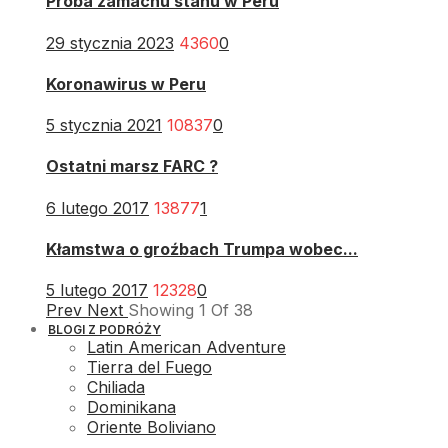
Próba zamachu stanu w Peru
29 stycznia 2023
4360
0
Koronawirus w Peru
5 stycznia 2021
10837
0
Ostatni marsz FARC ?
6 lutego 2017
13877
1
Kłamstwa o groźbach Trumpa wobec...
5 lutego 2017
12328
0
Prev
Next
Showing
1
Of
38
BLOGI Z PODRÓŻY
Latin American Adventure
Tierra del Fuego
Chiliada
Dominikana
Oriente Boliviano